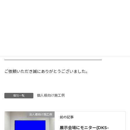
元々テレビの壁掛けをされていましたが、新しくテレビをご購入
された為、既存のテレビと金具を取り外し、弊社のフラット金具
で設置し直しました。
コンセント類と通線用の配管がテレビ裏の隠れる位置に設置済み
でしたので、配線はスッキリと収まりました。
背面の石材壁が映える、素敵な空間となりました。
————————————————————————
ご依頼いただき誠にありがとうございました。
個人様向け施工例
種別一覧
法人様向け施工例
前の記事
展示会場にモニター(DKS-