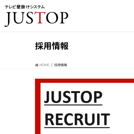
コ
ナ
ン
ビ
テ
ゲ
ン
ー
ツ
シ
に
ョ
移
ン
採用情報
動
に
移
動
HOME
採用情報