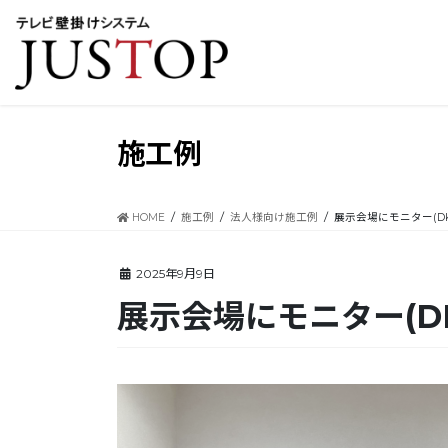
コ
ナ
ン
ビ
テ
ゲ
ン
ー
ツ
シ
に
ョ
移
ン
施工例
動
に
移
動
HOME
施工例
法人様向け施工例
展示会場にモニター(DKS
2025年9月9日
展示会場にモニター(DK