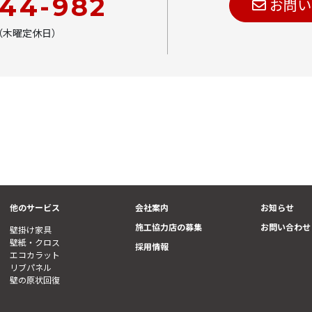
444-982
お問い
00（木曜定休日）
他のサービス
会社案内
お知らせ
施工協力店の募集
お問い合わせ
壁掛け家具
壁紙・クロス
採用情報
エコカラット
リブパネル
壁の原状回復