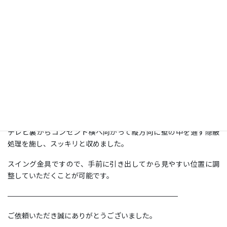
コメント
施工日：
2025年9月12日
場所：
東京都世田谷区
型：
55 ＜スイング式＞
施工：
石膏ボード壁
石膏ボードの壁にジャストップ工法で補強を行ない、スイング金
具で55型テレビの壁掛けをいたしました。
テレビ下の床付近にコンセント類が設置済みでしたので、配線は
テレビ裏からコンセント横へ向かって縦方向に壁の中を通す隠蔽
処理を施し、スッキリと収めました。
スイング金具ですので、手前に引き出してから見やすい位置に調
整していただくことが可能です。
————————————————————————
ご依頼いただき誠にありがとうございました。