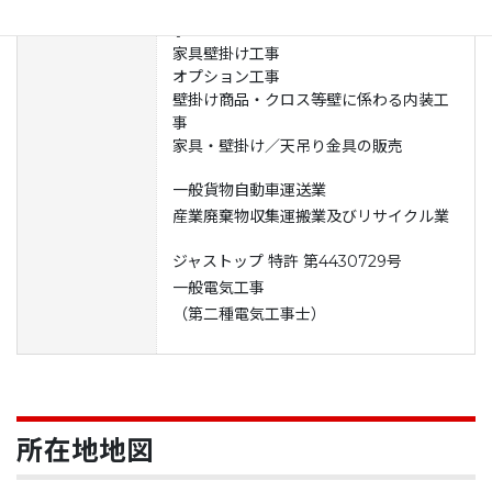
テレビ・ディスプレイ壁掛け／天吊り工
事業内容
事
家具壁掛け工事
オプション工事
壁掛け商品・クロス等壁に係わる内装工
事
家具・壁掛け／天吊り金具の販売
一般貨物自動車運送業
産業廃棄物収集運搬業及びリサイクル業
ジャストップ 特許 第4430729号
一般電気工事
（第二種電気工事士）
所在地地図