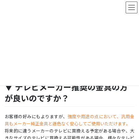
コ
ナ
お問い合わせ
ン
ビ
テ
ゲ
ン
ー
FAQs
ツ
シ
に
ョ
移
ン
HOME
FAQs
金具について
動
に
▼ テレビメーカー推奨の金具の方が良いのですか？
移
動
2015年2月10日
金具について
▼ テレビメーカー推奨の金具の方
が良いのですか？
お客様の好みにもよりますが、
強度や用途の点において、汎用金
具もメーカー純正金具と遜色なく安心してご使用いただけます。
将来的に違うメーカーのテレビに買換える予定がある場合や、大
きなサイズのテレビに買換える可能性がある場合、様々なテレビ