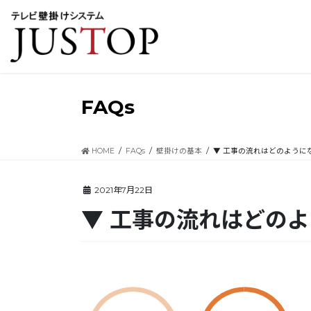
コ
ナ
ン
ビ
テ
ゲ
ン
ー
ツ
シ
に
ョ
移
ン
FAQs
動
に
移
動
HOME
FAQs
壁掛けの基本
▼ 工事の流れはどのように
2021年7月22日
▼ 工事の流れはどの