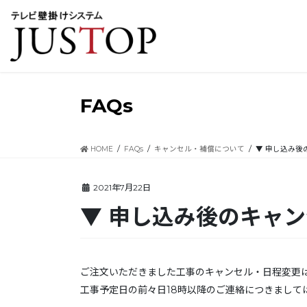
コ
ナ
ン
ビ
テ
ゲ
ン
ー
ツ
シ
に
ョ
移
ン
FAQs
動
に
移
動
HOME
FAQs
キャンセル・補償について
▼ 申し込み後
2021年7月22日
▼ 申し込み後のキャ
ご注文いただきました工事のキャンセル・日程変更は
工事予定日の前々日18時以降のご連絡につきまして