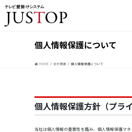
コ
ナ
ン
ビ
テ
ゲ
ン
ー
ツ
シ
に
ョ
移
ン
個人情報保護について
動
に
移
動
HOME
会社概要
個人情報保護について
個人情報保護方針（プラ
当社は個人情報の重要性を鑑み、個人情報保護マネ