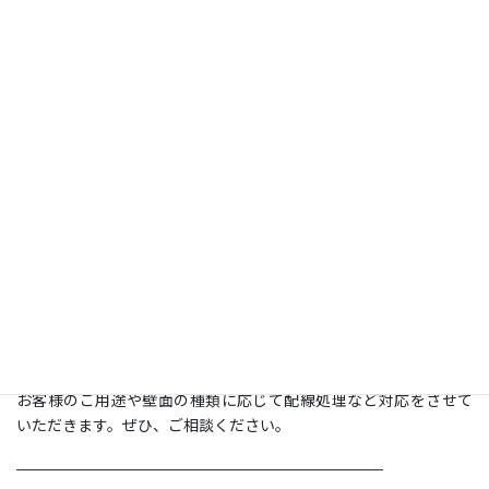
2台とも補強がされていない石膏ボードの壁でしたが、ジャストッ
プ工法で補強を行ない取付をしました。
写真向かって右側のモニターはコンセントがテレビ真下にあった
為、テレビで隠れる位置の壁面に電源を増設しました。
写真向かって左側のモニターはコンセントがテレビ向かって左下に
あった為、縦方向の配線は壁の中に通す隠ぺい処理をし、横方向
はモール処理をする事でスッキリと収めました。
（2枚目の写真）
コンクリート壁で、テレビ真下にコンセントがあった為、配線は
お取付け予定の柱の側面に沿わせ、モール処理をする事で目立た
ない仕上がりになりました。
お客様のご用途や壁面の種類に応じて配線処理など対応をさせて
いただきます。ぜひ、ご相談ください。
————————————————————————