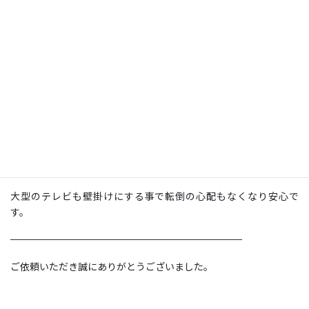
型：
65 ＜スイング式＞
壁の種類：
補強済み壁
補強済みの壁にお客様保有のスイング金具で取付けいたしまし
た。
テレビで隠れる位置の壁面にコンセント類があり、通線用の配管
がテレビ裏から下に向かって縦方向に設置済みでしたので、配線は
スッキリと収まりました。
スイング金具ですので、手前に引き出してから見やすい位置に調
整していただくことが可能です。
大型のテレビも壁掛けにする事で転倒の心配もなくなり安心で
す。
————————————————————————
ご依頼いただき誠にありがとうございました。