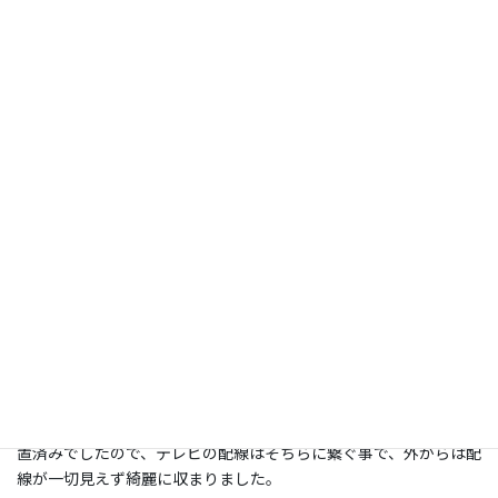
コメント
施工日：
2026年6月6日
場所：
千葉県野田市
型：
55 ＜フラット式＞
壁の種類：
補強済み壁
補強済みの壁にフラット金具で取付けいたしました。
壁掛けを想定し、テレビで隠れる位置の壁面にコンセント類が設
置済みでしたので、テレビの配線はそちらに繋ぐ事で、外からは配
線が一切見えず綺麗に収まりました。