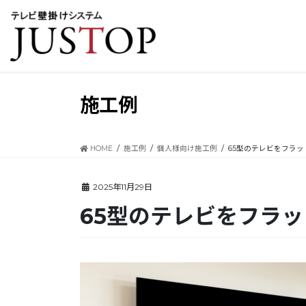
コ
ナ
ン
ビ
テ
ゲ
ン
ー
ツ
シ
に
ョ
移
ン
施工例
動
に
移
動
HOME
施工例
個人様向け施工例
65型のテレビをフラ
2025年11月29日
65型のテレビをフラ