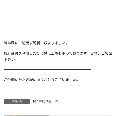
【弊社協力店施工】
元々テレビの壁掛けをされていましたが新しくテレビをご購入さ
れた為、既存の金具を使用し55型のテレビを掛け替え設置いたし
ました。
テレビ裏にコンセント口と通線用の配管が設置済みだった為、配
線は表に一切出ず綺麗に収まりました。
既存金具を利用した掛け替え工事も承っております。ぜひ、ご相談
下さい。
————————————————————————
ご依頼いただき誠にありがとうございました。
個人様向け施工例
種別一覧