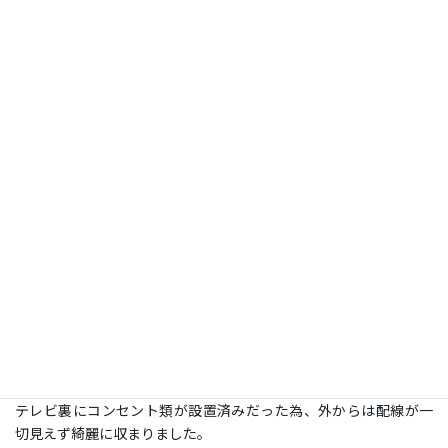
コメント
施工日：
2025年2月10日
場所：
茨城県つくば市
型：
65 ＜フラット式＞
壁の種類：
補強済み壁
ログハウス内の補強済みの壁へフラット金具でお取付けいたしま
した。
テレビ裏にコンセント類が設置済みだった為、外からは配線が一
切見えず綺麗に収まりました。