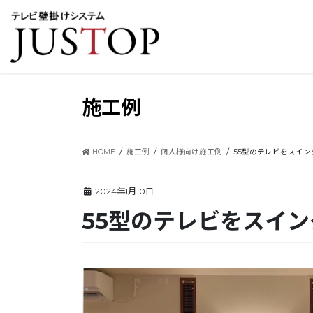
コ
ナ
ン
ビ
テ
ゲ
ン
ー
ツ
シ
に
ョ
移
ン
施工例
動
に
移
動
HOME
施工例
個人様向け施工例
55型のテレビをスイ
2024年1月10日
55型のテレビをスイ