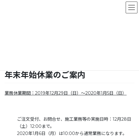
コ
ナ
お問い合わせ
ン
ビ
テ
ゲ
ン
ー
新着情報
ツ
シ
に
ョ
移
ン
HOME
新着情報
年末年始休業のご案内
動
に
移
動
2019年12月21日
年末年始休業のご案内
業務休業期間：2019年12月29日（日）～2020年1月5日（日）
ご注文受付、お問合せ、施工業務等の実施日時：12月28日
（土）12:00まで。
2020年1月6日（月）は10:00から通常業務になります。