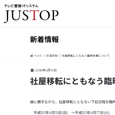
コ
ナ
ン
ビ
テ
ゲ
ン
ー
ツ
シ
に
ョ
移
ン
新着情報
動
に
移
動
HOME
新着情報
社屋移転にともなう臨時休業について
2018年4月10日
社屋移転にともなう臨
誠に勝手ながら、社屋移転にともない下記日程を臨
平成30年4月15日(日) ～平成30年4月17日(火)