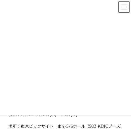
コ
ナ
お問い合わせ
ン
ビ
テ
ゲ
ン
ー
新着情報
ツ
シ
に
ョ
移
ン
HOME
新着情報
動
に
「MEDTEC 2015 Japan」（4月22日～24日）に出展いたします
移
動
2015年4月2日
「MEDTEC 2015 Japan」（4月
22日～24日）に出展いたします
「MEDTEC 2015 Japan」に出展いたします。
会期：2015年4月22日(水) ～24日(金)
場所：東京ビックサイト 東4･5･6ホール（503 KBICブース）