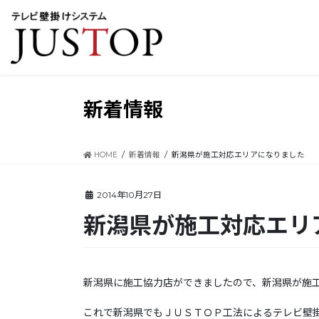
コ
ナ
ン
ビ
テ
ゲ
ン
ー
ツ
シ
に
ョ
移
ン
新着情報
動
に
移
動
HOME
新着情報
新潟県が施工対応エリアになりました
2014年10月27日
新潟県が施工対応エリ
新潟県に施工協力店ができましたので、新潟県が施
これで新潟県でもＪＵＳＴＯＰ工法によるテレビ壁