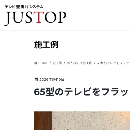
コ
ナ
ン
ビ
テ
ゲ
ン
ー
ツ
シ
に
ョ
移
ン
施工例
動
に
移
動
HOME
施工例
個人様向け施工例
65型のテレビをフラ
2026年6月10日
65型のテレビをフラ