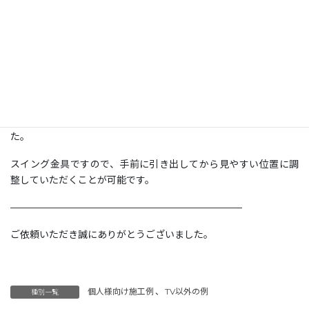
場所：
愛知県瀬戸市
型：
85 ＜スイング式＞
壁の種類：
補強済み壁
補強済みの壁に、お客様保有のスイング金具で85型のテレビとサ
ウンドバーを取付けいたしました。
壁掛けを想定し、テレビに隠れる位置の壁面にコンセント類が設
置済みでしたので、配線はそちらに繋ぐことで綺麗に収まりまし
た。
スイング金具ですので、手前に引き出してから見やすい位置に調
整していただくことが可能です。
————————————————————————
ご依頼いただき誠にありがとうございました。
個人様向け施工例
、
TV以外の例
種別一覧