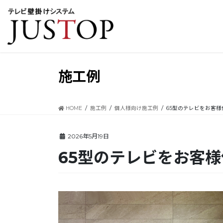
コ
ナ
ン
ビ
テ
ゲ
ン
ー
ツ
シ
に
ョ
移
ン
施工例
動
に
移
動
HOME
施工例
個人様向け施工例
65型のテレビをお客
2026年5月19日
65型のテレビをお客