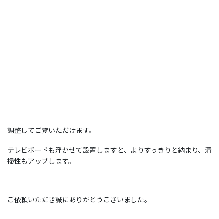
（MA-180FG/パールホワイト）の取り付け工事もご依頼いただき
ました。
テレビボードも取付位置に壁の補強を行い、既存のコンセント類
がテレビボード取付予定の向かって90度左の壁下にありました
が、配線は、テレビ裏の壁面から壁の中を通しテレビボード裏の
壁面に出る様、縦方向は隠ぺい処理をし、横方向はテレビボード
内を通しカスタマイズをした左側板の穴からだす事で、スッキリ
とした仕上がりになりました。
テレビは、手前に引き寄せて左右の角度を動かせるスイングタイ
プの金具をお選びいただいた為、場所に合わせてテレビの位置を
調整してご覧いただけます。
テレビボードも浮かせて設置しますと、よりすっきりと納まり、清
掃性もアップします。
————————————————————————
ご依頼いただき誠にありがとうございました。