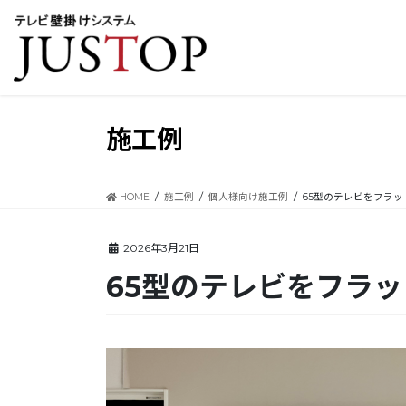
コ
ナ
ン
ビ
テ
ゲ
ン
ー
ツ
シ
に
ョ
移
ン
施工例
動
に
移
動
HOME
施工例
個人様向け施工例
65型のテレビをフラ
2026年3月21日
65型のテレビをフラ