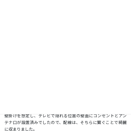
コメント
施工日：
2026年1月30日
場所：
埼玉県越谷市
型：
65 ＜フラット式＞
壁の種類：
補強済み壁
補強済みの壁に65型のテレビをフラット金具で取付けいたしまし
た。
壁掛けを想定し、テレビで隠れる位置の壁面にコンセントとアン
テナ口が設置済みでしたので、配線は、そちらに繋ぐことで綺麗
に収まりました。