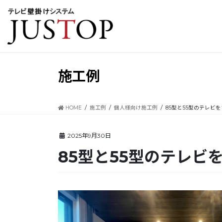
コ
ナ
ン
ビ
テ
ゲ
ン
ー
ツ
シ
に
ョ
移
ン
施工例
動
に
移
動
HOME
施工例
個人様向け施工例
85型と55型のテレビ
2025年9月30日
85型と55型のテレ