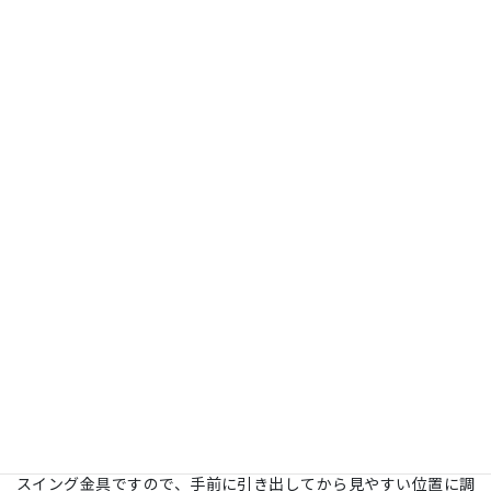
コメント
施工日：
2025年9月15日
場所：
埼玉県さいたま市
型：
65 ＜スイング式＞
壁の種類：
補強済み壁
補強済みの壁にスイング金具で取付けいたしました。
テレビ裏の隠れる位置にコンセント類が設置済みだった為、配線
はスッキリと収まりました。
スイング金具ですので、手前に引き出してから見やすい位置に調