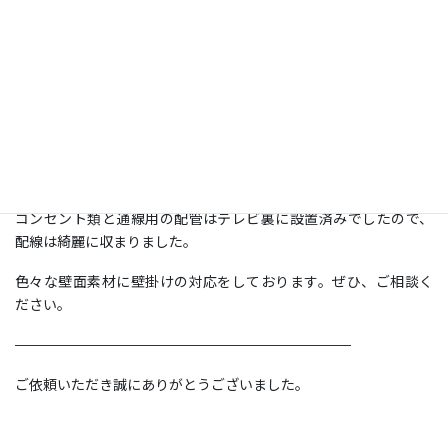
【弊社協力店施工】
元々テレビの壁掛けをされていましたが、新しくテレビを購入さ
れ、弊社のフラット金具で設置し直しました。
壁面がエコカラットで、既存金具部分は切り欠きされていました
が、新しい金具と切り欠き部分の寸法が合わなかった為、切り欠
き部分に化粧板を設置し、その上から新しい金具を取付けいたし
ました。
コンセント類と通線用の配管はテレビ裏に設置済みでしたので、
配線は綺麗に収まりました。
色々な壁面素材に壁掛けの対応をしております。ぜひ、ご相談く
ださい。
————————————————————————
ご依頼いただき誠にありがとうございました。