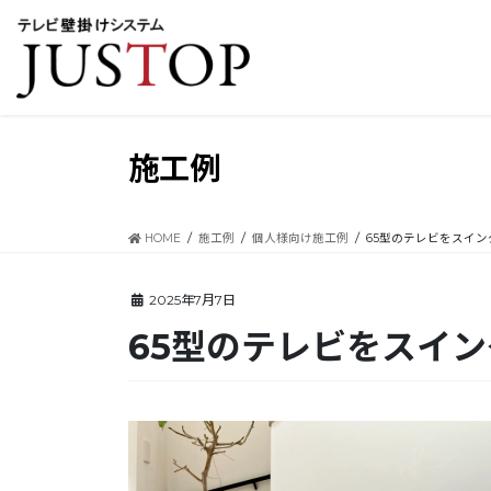
コ
ナ
ン
ビ
テ
ゲ
ン
ー
ツ
シ
に
ョ
移
ン
施工例
動
に
移
動
HOME
施工例
個人様向け施工例
65型のテレビをスイ
2025年7月7日
65型のテレビをスイ