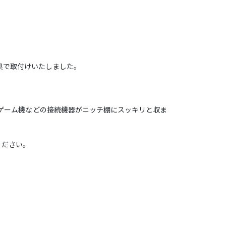
具で取付けいたしました。
やゲーム機などの接続機器がニッチ棚にスッキリと収ま
ください。