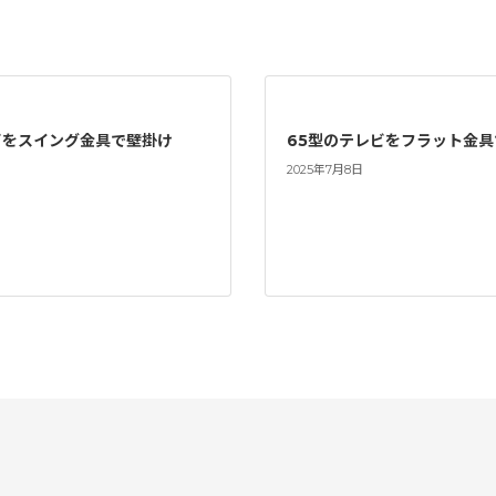
ビをスイング金具で壁掛け
65型のテレビをフラット金
2025年7月8日