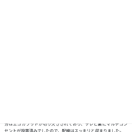
コメント
施工日：
2025年3月28日
場所：
埼玉県さいたま市
型：
75 ＜スイング式＞
施工：
補強済み壁
補強済みの壁にお客様保有のスイング金具で取付けいたしまし
た。
エコカラット壁でしたが、テレビの壁掛けを想定し、金具設置部
分はエコカラットが切り欠きされており、テレビ裏にマルチコン
セントが設置済みでしたので、配線はスッキリと収まりました。