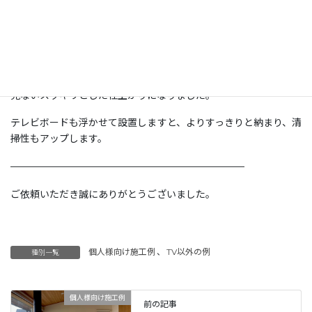
ました。
テレビボードも取付位置に壁の補強を行い、テレビボード裏の隠
れる位置にコンセント口とアンテナ口が設置済みだった為、配線
は、テレビ裏から壁の中を通しテレビボード裏のコンセント類の
横に出る様、縦方向にへ配線隠処理を施し、表からは配線が一切
見ないスッキリとした仕上がりになりました。
テレビボードも浮かせて設置しますと、よりすっきりと納まり、清
掃性もアップします。
————————————————————————
ご依頼いただき誠にありがとうございました。
個人様向け施工例
、
TV以外の例
種別一覧
個人様向け施工例
前の記事