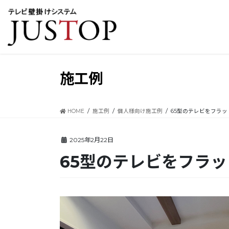
コ
ナ
ン
ビ
テ
ゲ
ン
ー
ツ
シ
に
ョ
移
ン
施工例
動
に
移
動
HOME
施工例
個人様向け施工例
65型のテレビをフラ
2025年2月22日
65型のテレビをフラ