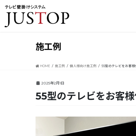
コ
ナ
ン
ビ
テ
ゲ
ン
ー
ツ
シ
に
ョ
移
ン
施工例
動
に
移
動
HOME
施工例
個人様向け施工例
55型のテレビをお客
2025年2月1日
55型のテレビをお客