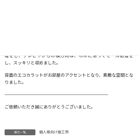
元々は厚い石膏ボードの壁でしたが、弊社で壁の補強を行い、他
社様でエコカラットを貼った後、後日お客様保有のフラット金具
で壁掛けを実施しました。
テレビ向かって右側の壁にマルチコンセントがあった為、壁補強
時にテレビ裏にマルチコンセントを増設しました。
コンセント増設にあたり配線は、テレビ裏から縦下方向は隠蔽処
理をし、テレビ下からの横方向は、巾木に沿ってモール処理を
し、スッキリと収めました。
背面のエコカラットがお部屋のアクセントとなり、素敵な空間とな
りました。
————————————————————————
ご依頼いただき誠にありがとうございました。
個人様向け施工例
種別一覧