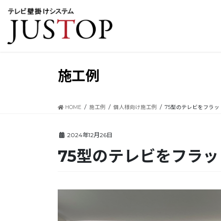
コ
ナ
ン
ビ
テ
ゲ
ン
ー
ツ
シ
に
ョ
移
ン
施工例
動
に
移
動
HOME
施工例
個人様向け施工例
75型のテレビをフラ
2024年12月26日
75型のテレビをフラ