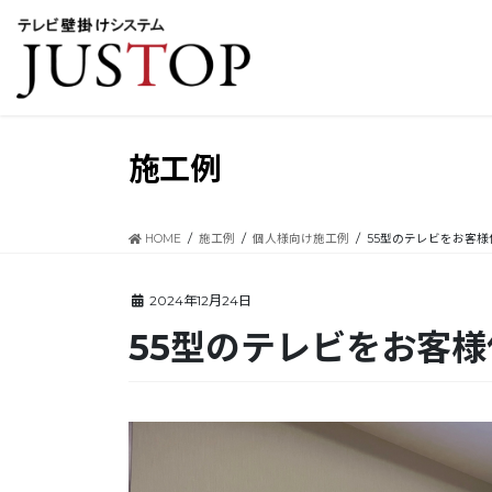
コ
ナ
ン
ビ
テ
ゲ
ン
ー
ツ
シ
に
ョ
移
ン
施工例
動
に
移
動
HOME
施工例
個人様向け施工例
55型のテレビをお客
2024年12月24日
55型のテレビをお客