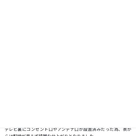
コメント
施工日：
2024年11月7日
場所：
岐阜県岐阜市
型：
65 ＜スイング式＞
壁の種類：
補強済み壁
【弊社協力店施工】
補強済みの壁にスイング金具で取付けいたしました。
テレビ裏にコンセント口やアンテナ口が設置済みだった為、表か