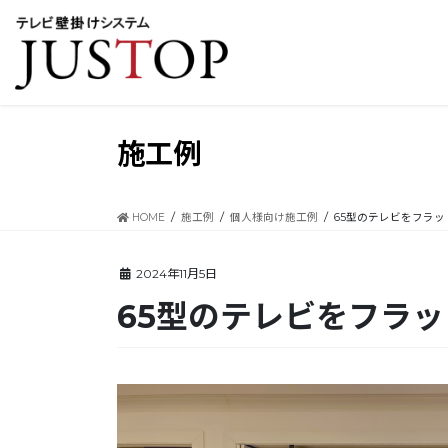
コ
ナ
ン
ビ
テ
ゲ
ン
ー
ツ
シ
に
ョ
移
ン
施工例
動
に
移
動
HOME
施工例
個人様向け施工例
65型のテレビをフラ
2024年11月5日
65型のテレビをフラ