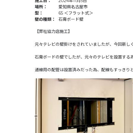
施工日：
2024年11月5日
場所：
愛知県名古屋市
型：
65 ＜フラット式＞
壁の種類：
石膏ボード壁
【弊社協力店施工】
元々テレビの壁掛けをされていましたが、今回新し
石膏ボードの壁でしたが、元々のテレビを設置する
通線用の配管は設置済みだった為、配線もすっきり