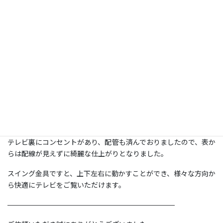
コメント
施工日：
2024年7月21日
場所：
千葉県船橋市
型：
65 ＜スイング式＞
壁の種類：
補強済み壁
補強済みの壁に、スイング金具で取付けいたしました。
テレビ裏にコンセントがあり、配管も済んでおりましたので、表か
らは配線が見えずに綺麗な仕上がりとなりました。
スイング金具ですと、上下左右に動かすことができ、様々な方向か
ら快適にテレビをご覧いただけます。
————————————————————————