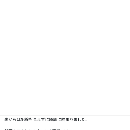
コメント
施工日：
2024年4月14日
場所：
茨城県結城郡
型：
65 ＜フラット式＞
壁の種類：
補強済み壁
補強済みの壁に、65型のテレビをフラット金具で取付けいたしま
した。
テレビとテレビボード裏に、コンセント類がございましたので、
表からは配線も見えずに綺麗に納まりました。