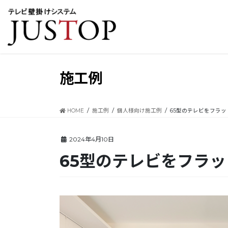
コ
ナ
ン
ビ
テ
ゲ
ン
ー
ツ
シ
に
ョ
移
ン
施工例
動
に
移
動
HOME
施工例
個人様向け施工例
65型のテレビをフラ
2024年4月10日
65型のテレビをフラ