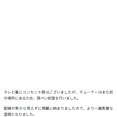
コメント
施工日：
2024年3月2日
場所：
神奈川県横浜市
型：
65 ＜フラット式＞
施工：
補強済み壁
補強済みの壁に、フラット金具で取付けいたしました。
背面の壁には全面にエコカラットが貼られておりました。
テレビ裏にコンセント類はございましたが、チューナーはまた別
の場所にあるため、隠ぺい処理を行いました。
配線が表から見えずに綺麗に納まりましたので、より一層素敵な
空間となりました。