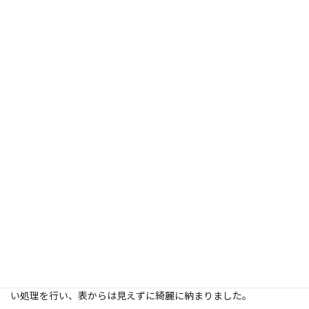
コメント
施工日：
2024年1月26日
場所：
愛知県常滑市
型：
75 ＜フラット式＞
施工：
補強済み壁
【弊社協力店施工】
補強済みの壁にフラット金具で取付けいたしました。
テレビボード裏にコンセント類がございましたので、配線は隠ぺ
い処理を行い、表からは見えずに綺麗に納まりました。