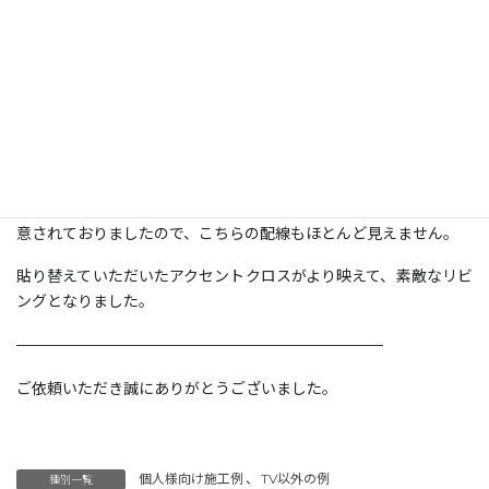
２日目に、55型TVとTVボードの壁掛け工事と2日に渡って工事さ
せていただきました。
TVボードは、パモウナ社製「MARGIN CABINET」のテレビボー
ド（MA-180FG/グリジオーク）です。
テレビ裏にコンセントがございましたので、配線も見えずに美し
い仕上がりに。
TVボードに置いているスタンド用のコンセントも高い位置にご用
意されておりましたので、こちらの配線もほとんど見えません。
貼り替えていただいたアクセントクロスがより映えて、素敵なリビ
ングとなりました。
————————————————————————
ご依頼いただき誠にありがとうございました。
個人様向け施工例
、
TV以外の例
種別一覧