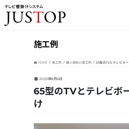
コ
ナ
ン
ビ
テ
ゲ
ン
ー
ツ
シ
に
ョ
移
ン
施工例
動
に
移
動
HOME
施工例
個人様向け施工例
65型のTVとテレビボ
2023年8月6日
65型のTVとテレビボ
け