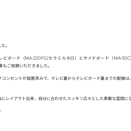
した。
テレビボード（MA-220FG/セラミカネロ）とサイドボード（MA-5
付け工事もご依頼いただきました。
チコンセントが設置済みで、テレビ裏からテレビボード裏までの配線は
由にレイアウト出来、自分に合わせたスッキリ広々とした素敵な空間に
—