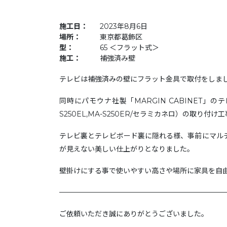
施工日：
2023年8月6日
場所：
東京都葛飾区
型：
65 ＜フラット式＞
施工：
補強済み壁
テレビは補強済みの壁にフラット金具で取付をしま
同時にパモウナ社製「MARGIN CABINET」の
S250EL,MA-S250ER/セラミカネロ）の取り
テレビ裏とテレビボード裏に隠れる様、事前にマル
が見えない美しい仕上がりとなりました。
壁掛けにする事で使いやすい高さや場所に家具を自
———————————————————————
ご依頼いただき誠にありがとうございました。