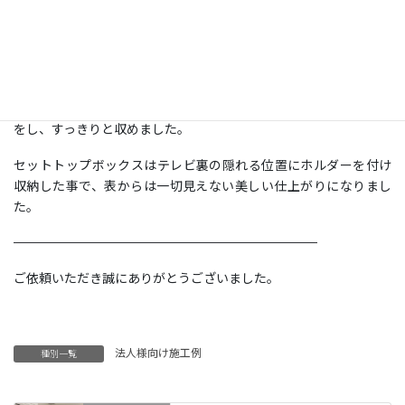
鉄製の掲示板の真ん中に壁を造作し、ジャストップ工法で補強を
行ない取付をしました。
角度固定のフラット金具を使用し、コンセント口は取付け予定の
真下にありましたが、テレビ裏に電源を増設し配線はモール処理
をし、すっきりと収めました。
セットトップボックスはテレビ裏の隠れる位置にホルダーを付け
収納した事で、表からは一切見えない美しい仕上がりになりまし
た。
————————————————————————
ご依頼いただき誠にありがとうございました。
法人様向け施工例
種別一覧