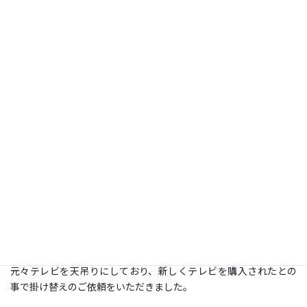
コメント
施工日：
2023年4月18日
場所：
東京都江戸川区
型：
43 ＜天吊り＞
施工：
その他
クリニックの待合室に設置。
元々テレビを天吊りにしており、新しくテレビを購入されたとの
事で掛け替えのご依頼をいただきました。