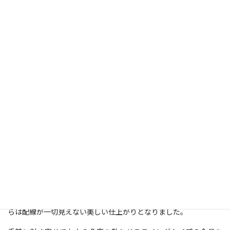
コメント
施工日：
2022年9月4日
場所：
神奈川県横浜市
型：
75 ＜スイング式＞
壁の種類：
補強済み壁
補強済みのタイル壁への設置。
アンテナ口やコンセント口はテレビ裏に設置済みだった為、外か
らは配線が一切見えない美しい仕上がりとなりました。